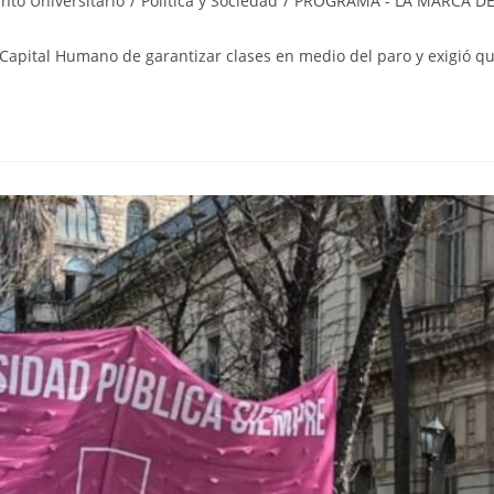
nto Universitario
/
Política y Sociedad
/
PROGRAMA - LA MARCA D
e Capital Humano de garantizar clases en medio del paro y exigió 