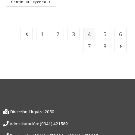
Continuar Leyendo
1
2
3
4
5
6
7
8
Dirección: Urquiza 2050
Administración: (0341) 4215891