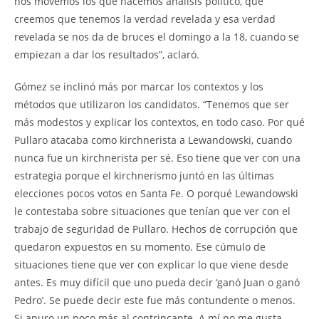
nos movemos los que hacemos análisis político, que
creemos que tenemos la verdad revelada y esa verdad
revelada se nos da de bruces el domingo a la 18, cuando se
empiezan a dar los resultados”, aclaró.
Gómez se inclinó más por marcar los contextos y los
métodos que utilizaron los candidatos. “Tenemos que ser
más modestos y explicar los contextos, en todo caso. Por qué
Pullaro atacaba como kirchnerista a Lewandowski, cuando
nunca fue un kirchnerista per sé. Eso tiene que ver con una
estrategia porque el kirchnerismo juntó en las últimas
elecciones pocos votos en Santa Fe. O porqué Lewandowski
le contestaba sobre situaciones que tenían que ver con el
trabajo de seguridad de Pullaro. Hechos de corrupción que
quedaron expuestos en su momento. Ese cúmulo de
situaciones tiene que ver con explicar lo que viene desde
antes. Es muy difícil que uno pueda decir ‘ganó Juan o ganó
Pedro’. Se puede decir este fue más contundente o menos.
Si apuro un poco más al contrincante. A mí no me gusta