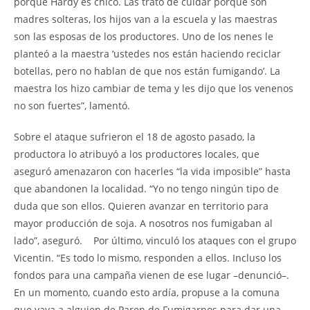
porque Hardy es chico. Las trato de cuidar porque son
madres solteras, los hijos van a la escuela y las maestras
son las esposas de los productores. Uno de los nenes le
planteó a la maestra ‘ustedes nos están haciendo reciclar
botellas, pero no hablan de que nos están fumigando’. La
maestra los hizo cambiar de tema y les dijo que los venenos
no son fuertes”, lamentó.
Sobre el ataque sufrieron el 18 de agosto pasado, la
productora lo atribuyó a los productores locales, que
aseguró amenazaron con hacerles “la vida imposible” hasta
que abandonen la localidad. “Yo no tengo ningún tipo de
duda que son ellos. Quieren avanzar en territorio para
mayor producción de soja. A nosotros nos fumigaban al
lado”, aseguró. Por último, vinculó los ataques con el grupo
Vicentin. “Es todo lo mismo, responden a ellos. Incluso los
fondos para una campaña vienen de ese lugar –denunció–.
En un momento, cuando esto ardía, propuse a la comuna
que vaya a alguien de Paren de Fumigarnos para dar una