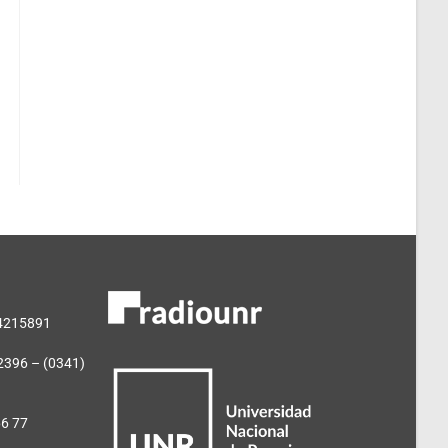
 4215891
2396 – (0341)
66 77