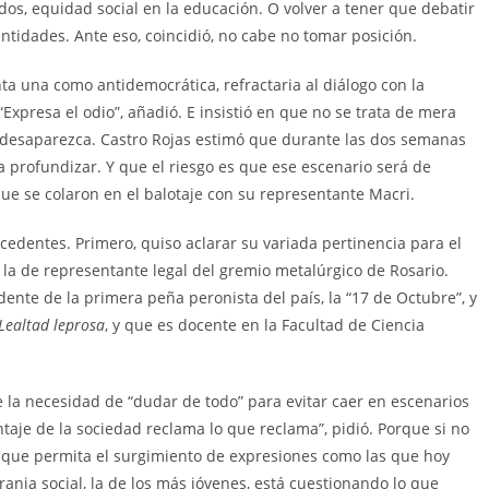
dos, equidad social en la educación. O volver a tener que debatir
dentidades. Ante eso, coincidió, no cabe no tomar posición.
ta una como antidemocrática, refractaria al diálogo con la
 “Expresa el odio”, añadió. E insistió en que no se trata de mera
ro desaparezca. Castro Rojas estimó que durante las dos semanas
a profundizar. Y que el riesgo es que ese escenario será de
que se colaron en el balotaje con su representante Macri.
cedentes. Primero, quiso aclarar su variada pertinencia para el
 la de representante legal del gremio metalúrgico de Rosario.
dente de la primera peña peronista del país, la “17 de Octubre”, y
Lealtad leprosa
, y que es docente en la Facultad de Ciencia
e la necesidad de “dudar de todo” para evitar caer en escenarios
taje de la sociedad reclama lo que reclama”, pidió. Porque si no
 que permita el surgimiento de expresiones como las que hoy
anja social, la de los más jóvenes, está cuestionando lo que