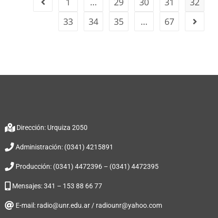
1
…
29
30
31
32
33
34
35
…
67
Dirección: Urquiza 2050
Administración: (0341) 4215891
Producción: (0341) 4472396 – (0341) 4472395
Mensajes: 341 – 153 88 66 77
E-mail: radio@unr.edu.ar / radiounr@yahoo.com