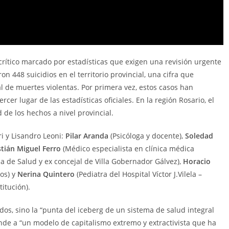
crítico marcado por estadísticas que exigen una revisión urgente
on 448 suicidios en el territorio provincial, una cifra que
l de muertes violentas. Por primera vez, estos casos han
cer lugar de las estadísticas oficiales. En la región Rosario, el
de los hechos a nivel provincial.
ri y Lisandro Leoni:
Pilar Aranda
(Psicóloga y docente),
Soledad
tián Miguel Ferro
(Médico especialista en clínica médica
a de Salud y ex concejal de Villa Gobernador Gálvez),
Horacio
os) y
Nerina Quintero
(Pediatra del Hospital Víctor J.Vilela –
titución).
dos, sino la “punta del iceberg de un sistema de salud integral
onde a “un modelo de capitalismo extremo y extractivista que ha