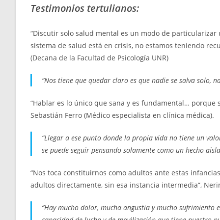
Testimonios tertulianos:
“Discutir solo salud mental es un modo de particularizar
sistema de salud está en crisis, no estamos teniendo recu
(Decana de la Facultad de Psicología UNR)
“Nos tiene que quedar claro es que nadie se salva solo, n
“Hablar es lo único que sana y es fundamental… porque si
Sebastián Ferro (Médico especialista en clínica médica).
“Llegar a ese punto donde la propia vida no tiene un val
se puede seguir pensando solamente como un hecho aislado
“Nos toca constituirnos como adultos ante estas infancia
adultos directamente, sin esa instancia intermedia”, Nerin
“Hay mucho dolor, mucha angustia y mucho sufrimiento e
capacidad de lucha y de movilización que tiene nuestro p