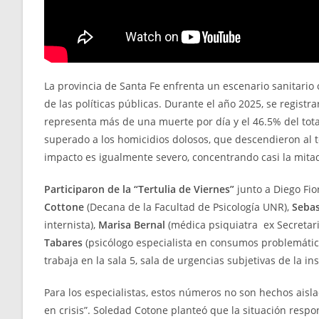
La provincia de Santa Fe enfrenta un escenario sanitario 
de las políticas públicas. Durante el año 2025, se registrar
representa más de una muerte por día y el 46.5% del tota
superado a los homicidios dolosos, que descendieron al ter
impacto es igualmente severo, concentrando casi la mitad 
Participaron de la “Tertulia de Viernes”
junto a Diego Fio
Cottone
(Decana de la Facultad de Psicología UNR),
Sebas
internista),
Marisa Bernal
(médica psiquiatra ex Secretari
Tabares
(psicólogo especialista en consumos problemátic
trabaja en la sala 5, sala de urgencias subjetivas de la ins
Para los especialistas, estos números no son hechos aisla
en crisis”. Soledad Cotone planteó que la situación resp