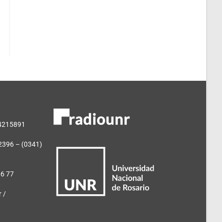
 4215891
2396 – (0341)
66 77
 /