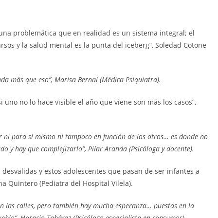
 una problemática que en realidad es un sistema integral; el
rsos y la salud mental es la punta del iceberg”, Soledad Cotone
ada más que eso”, Marisa Bernal (Médica Psiquiatra).
 uno no lo hace visible el año que viene son más los casos”,
or ni para sí mismo ni tampoco en función de los otros… es donde no
 y hay que complejizarlo”, Pilar Aranda (Psicóloga y docente).
s desvalidas y estos adolescentes que pasan de ser infantes a
a Quintero (Pediatra del Hospital Vilela).
n las calles, pero también hay mucha esperanza… puestas en la
ueblo”, Horacio Tabárez (Psicólogo especialista en consumos).