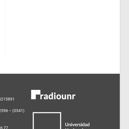
 4215891
2396 – (0341)
66 77