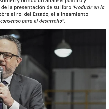
umen y brindó un análisis político y
 de la presentación de su libro
‘Producir en la
bre el rol del Estado, el alineamiento
 consenso para el desarrollo”
.