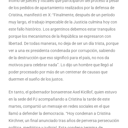
íntimo de jueces y fiscales que participaron del proceso a pesar
de los pedidos de apartamiento realizados por la defensa de
Cristina, manifestó en X: “Finalmente, después de un período
muy largo, el trabajo impecable de la Justicia culmina hoy con
este fallo histórico. Los argentinos debemos estar tranquilos
porque los mecanismos de la República se expresaron con
libertad. De todas maneras, no deja de ser un día trista, porque
ver a una ex presidenta condenada por corrupción, sabiendo
de la destrucción que eso significó para el país, no nos da
motivos para celebrar nada”. Lo dijo un hombre que llegó al
poder procesado por más de un centenar de causas que
duermen el sueño de los justos.
En tanto, el gobernador bonaerense Axel Kicillof, quien estuvo
en la sede del PJ acompañando a Cristina la tarde de este
martes, compartió un mensaje en redes sociales en el que
llamó a defender la democracia. “Hoy condenan a Cristina
Kirchner, un final anunciado tras años de perversa persecución
política, mediática y judicial. Esta condena termina de