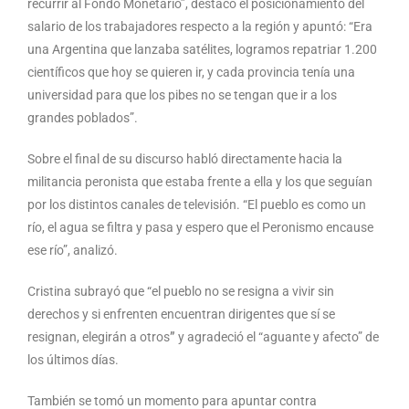
recurrir al Fondo Monetario”, destacó el posicionamiento del
salario de los trabajadores respecto a la región y apuntó: “Era
una Argentina que lanzaba satélites, logramos repatriar 1.200
científicos que hoy se quieren ir, y cada provincia tenía una
universidad para que los pibes no se tengan que ir a los
grandes poblados”.
Sobre el final de su discurso habló directamente hacia la
militancia peronista que estaba frente a ella y los que seguían
por los distintos canales de televisión. “El pueblo es como un
río, el agua se filtra y pasa y espero que el Peronismo encause
ese río”, analizó.
Cristina subrayó que “el pueblo no se resigna a vivir sin
derechos y si enfrenten encuentran dirigentes que sí se
resignan, elegirán a otros
”
y agradeció el “aguante y afecto” de
los últimos días.
También se tomó un momento para apuntar contra