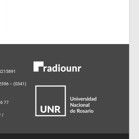
 4215891
2396 – (0341)
66 77
 /