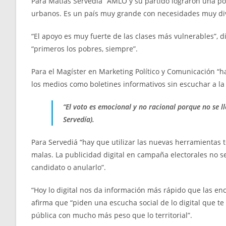
Para Matías Servedía “AMLO y su partido lograron una polí
urbanos. Es un país muy grande con necesidades muy dive
“El apoyo es muy fuerte de las clases más vulnerables”,
“primeros los pobres, siempre”.
Para el Magíster en Marketing Político y Comunicación “h
los medios como boletines informativos sin escuchar a la
“El voto es emocional y no racional porque no se 
Servedía).
Para Servediá “hay que utilizar las nuevas herramientas
malas. La publicidad digital en campaña electorales no s
candidato o anularlo”.
“Hoy lo digital nos da información más rápido que las en
afirma que “piden una escucha social de lo digital que te
pública con mucho más peso que lo territorial”.