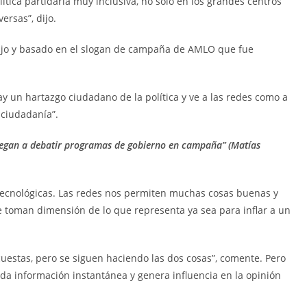
tica partidaria muy inclusiva, no solo en los grandes centros
rsas”, dijo.
 dijo y basado en el slogan de campaña de AMLO que fue
ay un hartazgo ciudadano de la política y ve a las redes como a
 ciudadanía”.
llegan a debatir programas de gobierno en campaña” (Matías
 tecnológicas. Las redes nos permiten muchas cosas buenas y
e toman dimensión de lo que representa ya sea para inflar a un
cuestas, pero se siguen haciendo las dos cosas”, comente. Pero
 da información instantánea y genera influencia en la opinión