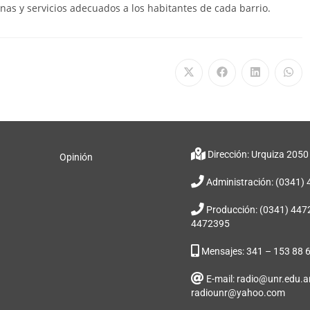
nas y servicios adecuados a los habitantes de cada barrio.
Dirección: Urquiza 2050
Opinión
Administración: (0341)
Producción: (0341) 447
4472395
Mensajes: 341 – 153 88 
E-mail: radio@unr.edu.ar
radiounr@yahoo.com