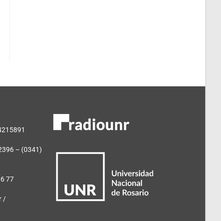
 4215891
2396 – (0341)
66 77
 /