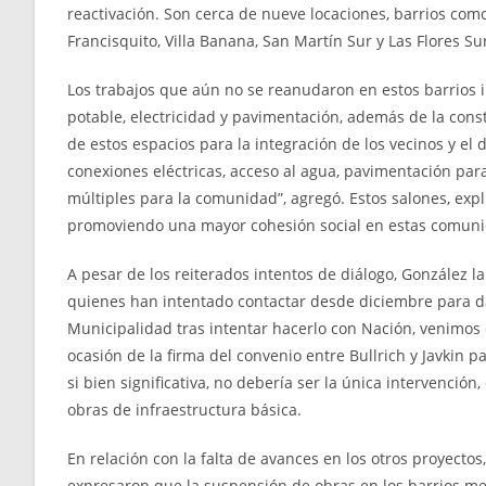
reactivación. Son cerca de nueve locaciones, barrios com
Francisquito, Villa Banana, San Martín Sur y Las Flores Sur
Los trabajos que aún no se reanudaron en estos barrios i
potable, electricidad y pavimentación, además de la con
de estos espacios para la integración de los vecinos y el
conexiones eléctricas, acceso al agua, pavimentación para
múltiples para la comunidad”, agregó. Estos salones, expli
promoviendo una mayor cohesión social en estas comun
A pesar de los reiterados intentos de diálogo, González l
quienes han intentado contactar desde diciembre para da
Municipalidad tras intentar hacerlo con Nación, venimos 
ocasión de la firma del convenio entre Bullrich y Javkin pa
si bien significativa, no debería ser la única intervenció
obras de infraestructura básica.
En relación con la falta de avances en los otros proyecto
expresaron que la suspensión de obras en los barrios m