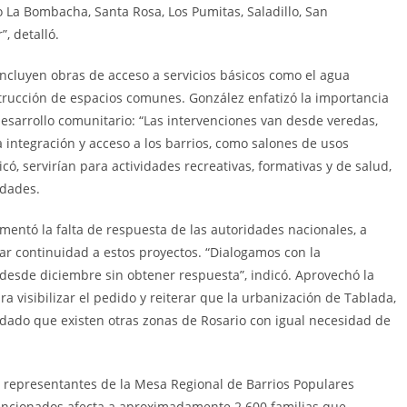
o La Bombacha, Santa Rosa, Los Pumitas, Saladillo, San
”, detalló.
ncluyen obras de acceso a servicios básicos como el agua
strucción de espacios comunes. González enfatizó la importancia
 desarrollo comunitario: “Las intervenciones van desde veredas,
 integración y acceso a los barrios, como salones de usos
có, servirían para actividades recreativas, formativas y de salud,
idades.
amentó la falta de respuesta de las autoridades nacionales, a
r continuidad a estos proyectos. “Dialogamos con la
desde diciembre sin obtener respuesta”, indicó. Aprovechó la
ra visibilizar el pedido y reiterar que la urbanización de Tablada,
n, dado que existen otras zonas de Rosario con igual necesidad de
s, representantes de la Mesa Regional de Barrios Populares
encionados afecta a aproximadamente 2.600 familias que