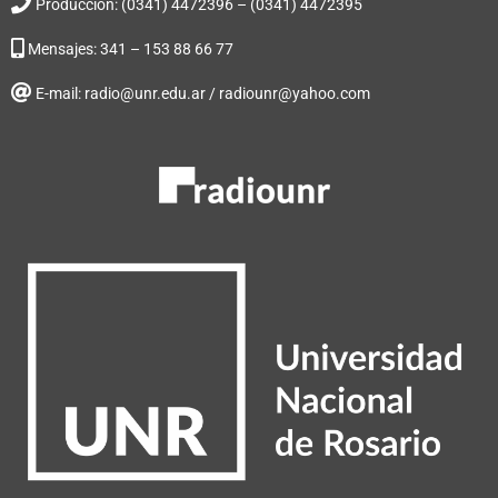
Producción: (0341) 4472396 – (0341) 4472395
Mensajes: 341 – 153 88 66 77
E-mail: radio@unr.edu.ar / radiounr@yahoo.com