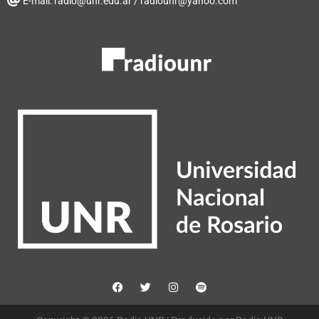
E-mail: radio@unr.edu.ar / radiounr@yahoo.com