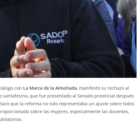
diálogo con
La Marca de la Almohada
, manifestó su rechazo al
no santafesino, que fue presentado al Senado provincial después
stacó que la reforma no solo representaba un ajuste sobre todos
proporcionado sobre las mujeres, especialmente las docentes,
bilatorios.