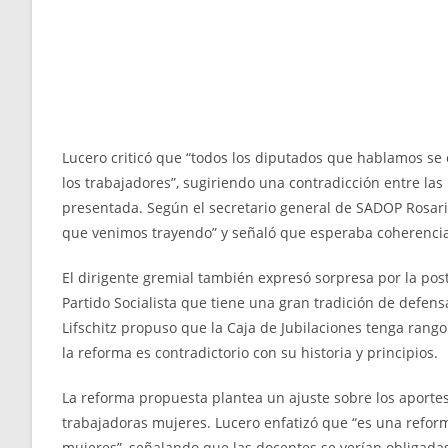
Lucero criticó que “todos los diputados que hablamos se
los trabajadores”, sugiriendo una contradicción entre las
presentada. Según el secretario general de SADOP Rosari
que venimos trayendo” y señaló que esperaba coherencia 
El dirigente gremial también expresó sorpresa por la post
Partido Socialista que tiene una gran tradición de defens
Lifschitz propuso que la Caja de Jubilaciones tenga rango 
la reforma es contradictorio con su historia y principios.
La reforma propuesta plantea un ajuste sobre los aportes 
trabajadoras mujeres. Lucero enfatizó que “es una reform
mujeres”, señalando que las docentes se verían obligadas