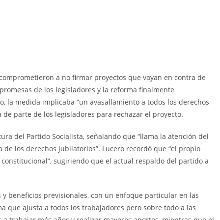
 comprometieron a no firmar proyectos que vayan en contra de
 promesas de los legisladores y la reforma finalmente
o, la medida implicaba “un avasallamiento a todos los derechos
de parte de los legisladores para rechazar el proyecto.
ura del Partido Socialista, señalando que “llama la atención del
a de los derechos jubilatorios”. Lucero recordó que “el propio
constitucional”, sugiriendo que el actual respaldo del partido a
y beneficios previsionales, con un enfoque particular en las
a que ajusta a todos los trabajadores pero sobre todo a las
 a trabajar más años y realizar mayores aportes, mientras que el