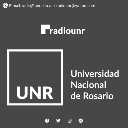
E-mail: radio@unr.edu.ar / radiounr@yahoo.com