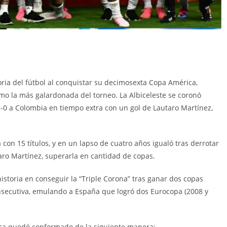
oria del fútbol al conquistar su decimosexta Copa América,
o la más galardonada del torneo. La Albiceleste se coronó
0 a Colombia en tiempo extra con un gol de Lautaro Martínez,
con 15 títulos, y en un lapso de cuatro años igualó tras derrotar
aro Martínez, superarla en cantidad de copas.
historia en conseguir la “Triple Corona” tras ganar dos copas
nsecutiva, emulando a España que logró dos Eurocopa (2008 y
rica quedó conformado de la siguiente manera: