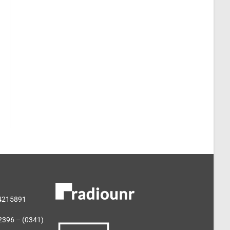
 4215891
2396 – (0341)