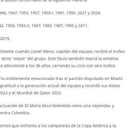
946, 1947, 1955, 1957, 1959-I, 1991, 1993, 2021 y 2024.
2, 1956, 1959-II, 1967, 1983, 1987, 1995 y 2011.
 2019.
mente cuando Lionel Messi, capitán del equipo, recibió el trofeo
 otros “viejos” del grupo. Este título también marcó la emotiva
 albiceleste a los 36 años, cerrando su ciclo con otro trofeo.
aría visiblemente emocionado tras el partido disputado en Miami.
gratitud a la generación actual del equipo y recordó sus éxitos
 2022 y el Mundial de Qatar 2022.
la actuación de Di María describiéndolo como una «leyenda» y
contra Colombia.
 torneo que enfrenta a los campeones de la Copa América y la