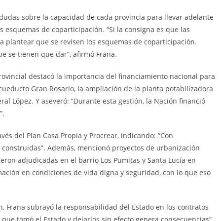
dudas sobre la capacidad de cada provincia para llevar adelante
s esquemas de coparticipación. “Si la consigna es que las
a plantear que se revisen los esquemas de coparticipación.
e se tienen que dar”, afirmó Frana.
rovincial destacó la importancia del financiamiento nacional para
cueducto Gran Rosario, la ampliación de la planta potabilizadora
al López. Y aseveró: “Durante esta gestión, la Nación financió
”.
avés del Plan Casa Propia y Procrear, indicando: “Con
on construidas”. Además, mencionó proyectos de urbanización
ueron adjudicadas en el barrio Los Pumitas y Santa Lucía en
rmación en condiciones de vida digna y seguridad, con lo que eso
ón, Frana subrayó la responsabilidad del Estado en los contratos
 que tomó el Estado y dejarlos sin efecto genera consecuencias”.