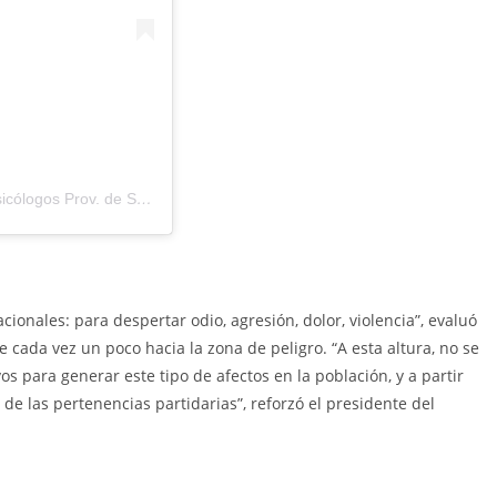
Una publicación compartida de Colegio de Psicólogas y Psicólogos Prov. de Santa Fe, 2da Circ. (@colegiopsi2da)
onales: para despertar odio, agresión, dolor, violencia”, evaluó
re cada vez un poco hacia la zona de peligro. “A esta altura, no se
 para generar este tipo de afectos en la población, y a partir
á de las pertenencias partidarias”, reforzó el presidente del