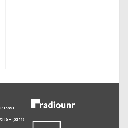
 4215891
2396 – (0341)