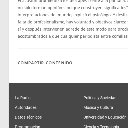
El acostumbramiento a los derrapes frente a la pantalla
no sólo forman opinión sino que construyen significados” 
interpretaciones del mundo, explicó el psicólogo. Y desl
falta de profesionalismo, hay voluntad y objetivos claros
sí y después intervienen adrede de este modo para produci
acostumbrados a que cualquier periodista entre comillas d
COMPARTIR CONTENIDO
La Radio
Política y Sociedad
Autoridades
Música y Cultura
Datos Técnicos
Universidad y Educación
Programación
Ciencia y Tecnología