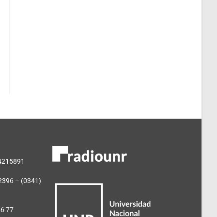
 4215891
2396 – (0341)
66 77